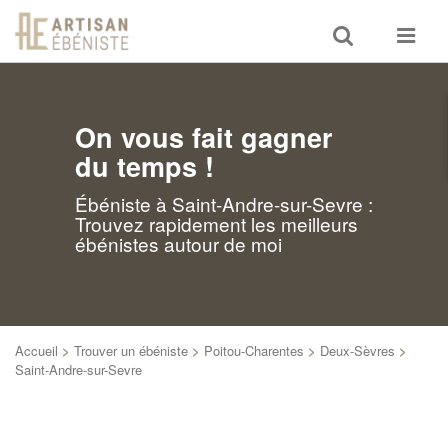
Toggle
Toggle
search
navigat
On vous fait gagner
du temps !
Ébéniste à Saint-Andre-sur-Sevre :
Trouvez rapidement les meilleurs
ébénistes autour de moi
Accueil
>
Trouver un ébéniste
>
Poitou-Charentes
>
Deux-Sèvres
>
Saint-Andre-sur-Sevre