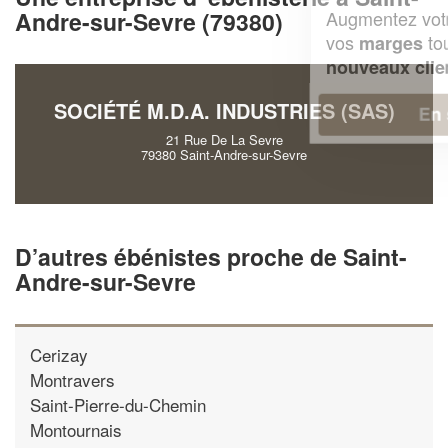
Augmentez votre
et
Andre-sur-Sevre (79380)
chiffre d'affaires
vos
tout en gagnant de
marges
!
nouveaux clients
SOCIÉTÉ M.D.A. INDUSTRIES (SAS)
En savoir plus
21 Rue De La Sevre
79380 Saint-Andre-sur-Sevre
D’autres ébénistes proche de Saint-
Andre-sur-Sevre
Cerizay
Montravers
Saint-Pierre-du-Chemin
Montournais