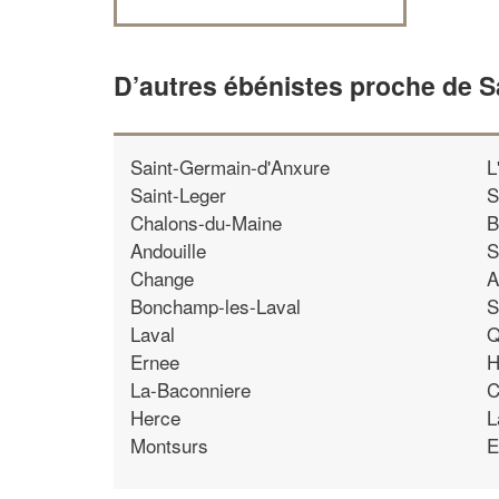
D’autres ébénistes proche de 
Saint-Germain-d'Anxure
L
Saint-Leger
S
Chalons-du-Maine
B
Andouille
S
Change
A
Bonchamp-les-Laval
S
Laval
Q
Ernee
H
La-Baconniere
C
Herce
L
Montsurs
E