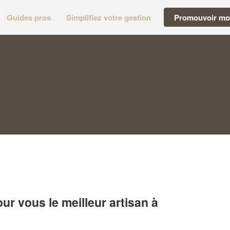
Guides pros
Simplifiez votre gestion
Promouvoir mon
r vous le meilleur artisan à