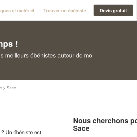
ques et matériel
Trouver un ébéniste
Devis gratuit
mps !
s meilleurs ébénistes autour de moi
e
>
Sace
Nous cherchons pou
Sace
" ? Un ébéniste est