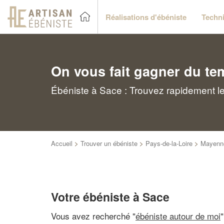
Réalisations d'ébéniste
Techni
On vous fait gagner du te
Ébéniste à Sace : Trouvez rapidement le
Accueil
>
Trouver un ébéniste
>
Pays-de-la-Loire
>
Mayenn
Votre ébéniste à Sace
Vous avez recherché "
ébéniste autour de moi