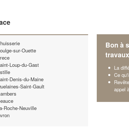
Sace
'huisserie
Bon à s
oulge-sur-Ouette
travau
rece
aint-Loup-du-Gast
La dif
stille
Ce qu'i
aint-Denis-du-Maine
Revête
uelaines-Saint-Gault
appel 
ambers
eauce
a-Roche-Neuville
vron