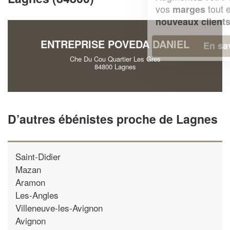
vos
tout en gagnant de
marges
!
nouveaux clients
ENTREPRISE POVEDA DANIEL
En savoir plus
Che Du Cou Quartier Les Gres
84800 Lagnes
D’autres ébénistes proche de Lagnes
Saint-Didier
Mazan
Aramon
Les-Angles
Villeneuve-les-Avignon
Avignon