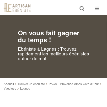
Toggle
Toggle
search
navigat
On vous fait gagner
du temps !
Ébéniste à Lagnes : Trouvez
rapidement les meilleurs ébénistes
autour de moi
Accueil
>
Trouver un ébéniste
>
PACA - Provence Alpes Côte d'Azur
>
Vaucluse
>
Lagnes