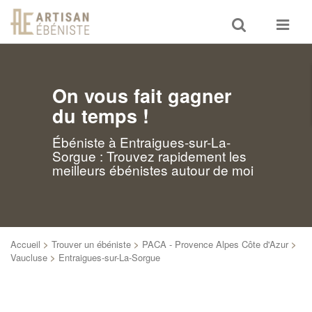
Toggle
Toggle
search
navigat
On vous fait gagner
du temps !
Ébéniste à Entraigues-sur-La-
Sorgue : Trouvez rapidement les
meilleurs ébénistes autour de moi
Accueil
>
Trouver un ébéniste
>
PACA - Provence Alpes Côte d'Azur
>
Vaucluse
>
Entraigues-sur-La-Sorgue