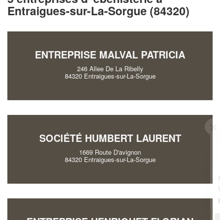
Entraigues-sur-La-Sorgue (84320)
ENTREPRISE MALVAL PATRICIA
246 Allee De La Ribelly
84320 Entraigues-sur-La-Sorgue
✕
Vous êtes un
SOCIÉTÉ HUMBERT LAURENT
professionnel ?
1669 Route D'avignon
84320 Entraigues-sur-La-Sorgue
Augmentez votre
et
chiffre d'affaires
vos
tout en gagnant de
marges
!
nouveaux clients