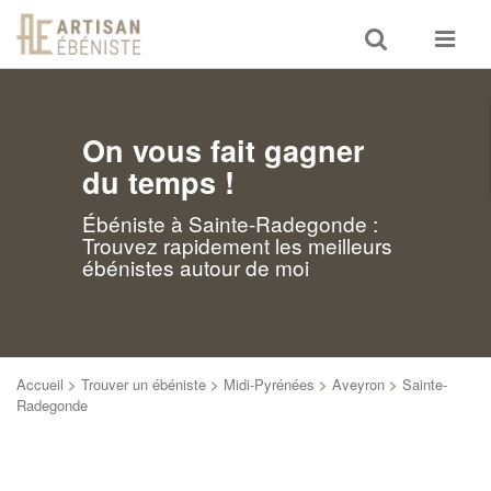
Toggle
Toggle
search
navigat
On vous fait gagner
du temps !
Ébéniste à Sainte-Radegonde :
Trouvez rapidement les meilleurs
ébénistes autour de moi
Accueil
>
Trouver un ébéniste
>
Midi-Pyrénées
>
Aveyron
>
Sainte-
Radegonde