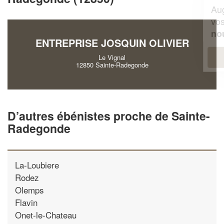
Augmentez votre
et
chiffre d'affaires
vos
tout en gagnant de
marges
!
nouveaux clients
ENTREPRISE JOSQUIN OLIVIER
En savoir plus
Le Vignal
12850 Sainte-Radegonde
D’autres ébénistes proche de Sainte-
Radegonde
La-Loubiere
Rodez
Olemps
Flavin
Onet-le-Chateau