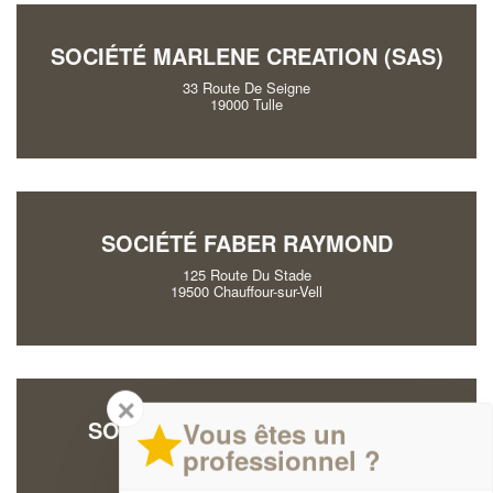
SOCIÉTÉ MARLENE CREATION (SAS)
33 Route De Seigne
19000 Tulle
SOCIÉTÉ FABER RAYMOND
125 Route Du Stade
19500 Chauffour-sur-Vell
✕
SOCIÉTÉ BOUSSELY PATRICK
Vous êtes un
professionnel ?
4 Rue Marcel Roche
19100 Brive-la-Gaillarde