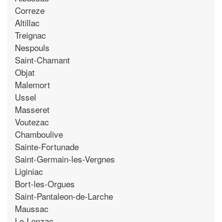
Correze
Altillac
Treignac
Nespouls
Saint-Chamant
Objat
Malemort
Ussel
Masseret
Voutezac
Chamboulive
Sainte-Fortunade
Saint-Germain-les-Vergnes
Liginiac
Bort-les-Orgues
Saint-Pantaleon-de-Larche
Maussac
Le-Lonzac