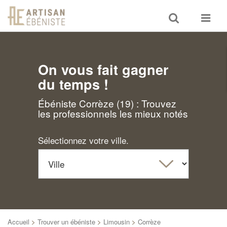
Toggle
Toggle
search
navigat
On vous fait gagner
du temps !
Ébéniste Corrèze (19) : Trouvez
les professionnels les mieux notés
Sélectionnez votre ville.
Accueil
>
Trouver un ébéniste
>
Limousin
>
Corrèze