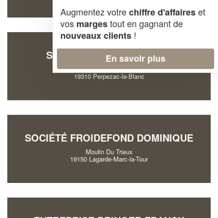
Augmentez votre
et
chiffre d'affaires
vos
tout en gagnant de
marges
!
nouveaux clients
SOCIÉTÉ TESSIER BENOIT
En savoir plus
La Contie
19310 Perpezac-le-Blanc
SOCIÉTÉ FROIDEFOND DOMINIQUE
Moulin Du Trieux
19150 Lagarde-Marc-la-Tour