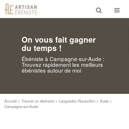
Toggle
Toggle
search
navigat
On vous fait gagner
du temps !
Ébéniste à Campagne-sur-Aude :
Trouvez rapidement les meilleurs
ébénistes autour de moi
Accueil
>
Trouver un ébéniste
>
Languedoc-Roussillon
>
Aude
>
Campagne-sur-Aude