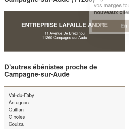
vos
tout en gagnant de
marges
!
nouveaux clients
ENTREPRISE LAFAILLE ANDRE
En savoir plus
11 Avenue De Brezilhou
11260 Campagne-sur-Aude
D’autres ébénistes proche de
Campagne-sur-Aude
Val-du-Faby
Antugnac
Quillan
Ginoles
Couiza