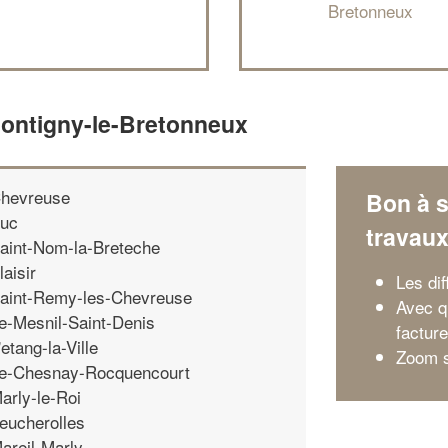
Bretonneux
Montigny-le-Bretonneux
hevreuse
Bon à s
uc
travau
aint-Nom-la-Breteche
laisir
Les dif
aint-Remy-les-Chevreuse
Avec q
e-Mesnil-Saint-Denis
facture
'etang-la-Ville
Zoom su
e-Chesnay-Rocquencourt
arly-le-Roi
eucherolles
areil-Marly