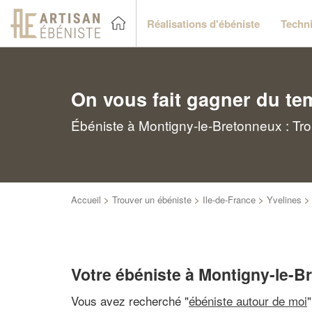
Réalisations d'ébéniste
Techni
On vous fait gagner du te
Ébéniste à Montigny-le-Bretonneux : Tro
Accueil
>
Trouver un ébéniste
>
Ile-de-France
>
Yvelines
Votre ébéniste à Montigny-le-B
Vous avez recherché "
ébéniste autour de moi