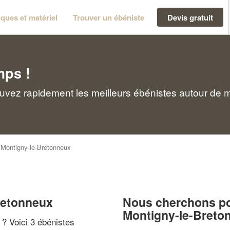
ques et matériel
Trouver un ébéniste
Devis gratuit
mps !
uvez rapidement les meilleurs ébénistes autour de 
>
Montigny-le-Bretonneux
retonneux
Nous cherchons pou
Montigny-le-Breto
" ? Voici 3 ébénistes