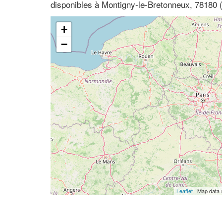
disponibles à Montigny-le-Bretonneux, 78180 (
+
−
Leaflet
| Map data