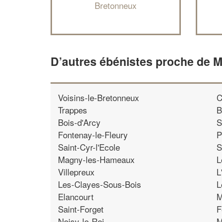
Bretonneux
D’autres ébénistes proche de 
Voisins-le-Bretonneux
C
Trappes
B
Bois-d'Arcy
S
Fontenay-le-Fleury
P
Saint-Cyr-l'Ecole
S
Magny-les-Hameaux
L
Villepreux
L
Les-Clayes-Sous-Bois
L
Elancourt
M
Saint-Forget
F
Noisy-le-Roi
M