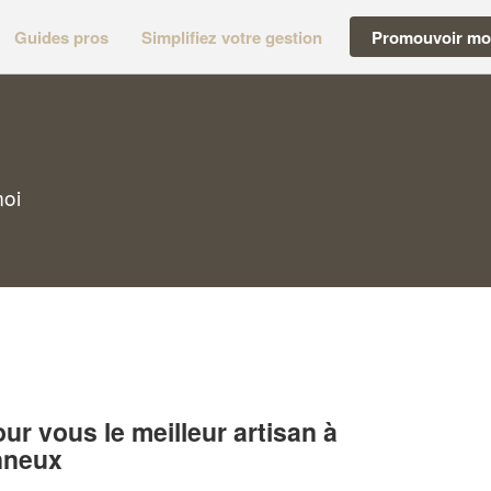
Guides pros
Simplifiez votre gestion
Promouvoir mon
moi
r vous le meilleur artisan à
nneux