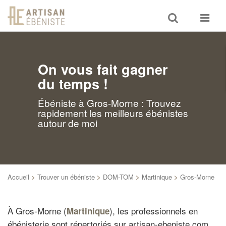
Toggle
Toggle
search
navigat
On vous fait gagner
du temps !
Ébéniste à Gros-Morne : Trouvez
rapidement les meilleurs ébénistes
autour de moi
Accueil
>
Trouver un ébéniste
>
DOM-TOM
>
Martinique
>
Gros-Morne
À Gros-Morne (
), les professionnels en
Martinique
ébénisterie sont répertoriés sur artisan-ebeniste.com.