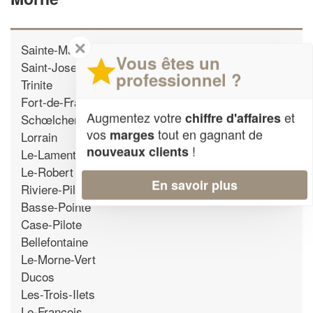
✕
Sainte-Marie
Vous êtes un
Saint-Joseph
professionnel ?
Trinite
Fort-de-France
Augmentez votre
et
chiffre d'affaires
Schœlcher
vos
tout en gagnant de
marges
Lorrain
!
nouveaux clients
Le-Lamentin
Le-Robert
En savoir plus
Riviere-Pilote
Basse-Pointe
Case-Pilote
Bellefontaine
Le-Morne-Vert
Ducos
Les-Trois-Ilets
Le-Francois