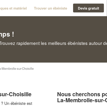
ques et matériel
Trouver un ébéniste
Devis gratuit
mps !
 Trouvez rapidement les meilleurs ébénistes autour d
a-Membrolle-sur-Choisille
ur-Choisille
Nous cherchons pou
La-Membrolle-sur-C
" ? Un ébéniste est