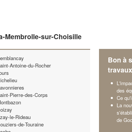
a-Membrolle-sur-Choisille
emblancay
Bon à s
aint-Antoine-du-Rocher
travau
ours
ichelieu
L'impa
avonnieres
des éq
aint-Pierre-des-Corps
Ce qu'i
ontbazon
La nou
oizay
s'établ
zay-le-Rideau
de Goo
ouziers-de-Touraine
ache