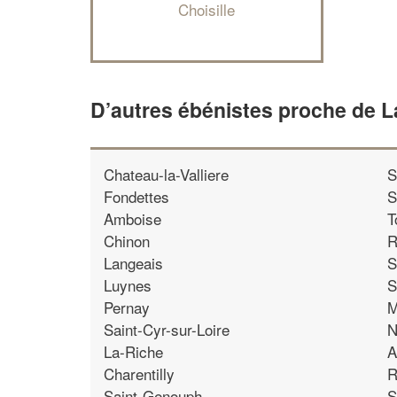
Choisille
D’autres ébénistes proche de L
Chateau-la-Valliere
S
Fondettes
S
Amboise
T
Chinon
R
Langeais
S
Luynes
S
Pernay
M
Saint-Cyr-sur-Loire
N
La-Riche
A
Charentilly
R
Saint-Genouph
S