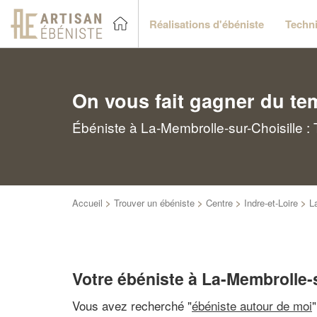
Réalisations d'ébéniste
Techni
On vous fait gagner du te
Ébéniste à La-Membrolle-sur-Choisille :
Accueil
>
Trouver un ébéniste
>
Centre
>
Indre-et-Loire
>
L
Votre ébéniste à La-Membrolle-s
Vous avez recherché "
ébéniste autour de moi