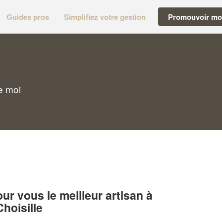
Guides pros
Simplifiez votre gestion
Promouvoir mon
e moi
r vous le meilleur artisan à
hoisille