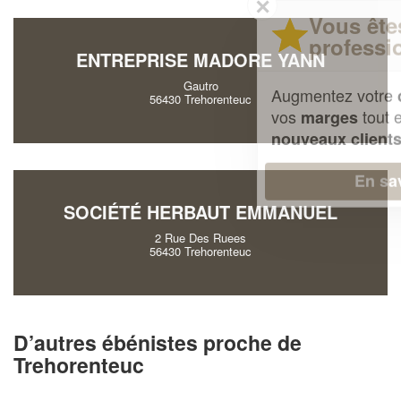
✕
Vous êtes un
professionnel ?
ENTREPRISE MADORE YANN
Gautro
Augmentez votre
et
chiffre d'affaires
56430 Trehorenteuc
vos
tout en gagnant de
marges
!
nouveaux clients
En savoir plus
SOCIÉTÉ HERBAUT EMMANUEL
2 Rue Des Ruees
56430 Trehorenteuc
D’autres ébénistes proche de
Trehorenteuc