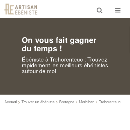
Toggle
Toggle
search
navigat
On vous fait gagner
du temps !
Ébéniste à Trehorenteuc : Trouvez
rapidement les meilleurs ébénistes
autour de moi
Accueil
>
Trouver un ébéniste
>
Bretagne
>
Morbihan
>
Trehorenteuc