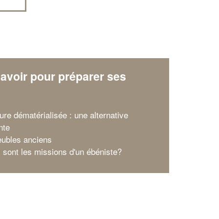
avoir pour préparer ses
x
ure dématérialisée : une alternative
nte
ubles anciens
s sont les missions d'un ébéniste?