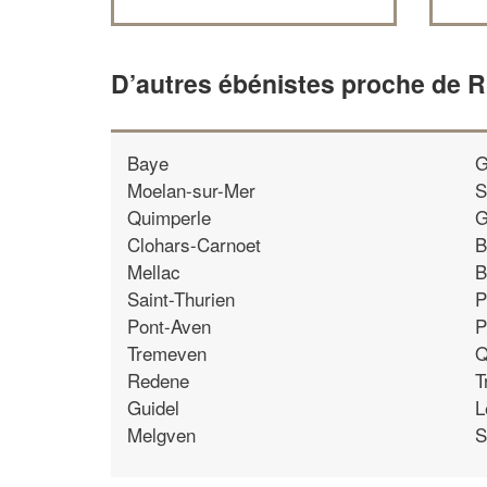
D’autres ébénistes proche de R
Baye
G
Moelan-sur-Mer
S
Quimperle
G
Clohars-Carnoet
B
Mellac
B
Saint-Thurien
P
Pont-Aven
P
Tremeven
Q
Redene
T
Guidel
L
Melgven
S