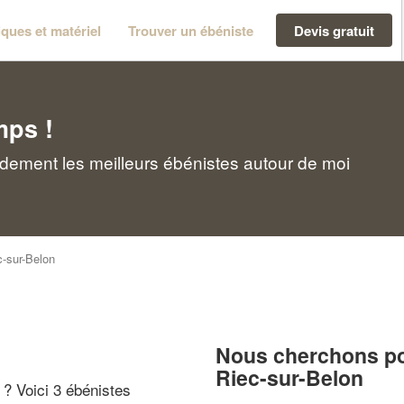
ques et matériel
Trouver un ébéniste
Devis gratuit
mps !
idement les meilleurs ébénistes autour de moi
c-sur-Belon
n
Nous cherchons pou
Riec-sur-Belon
" ? Voici 3 ébénistes