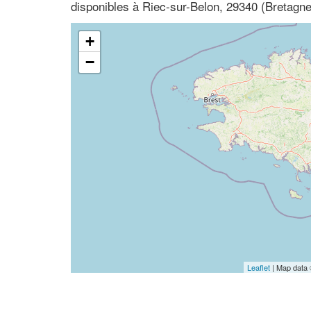
disponibles à Riec-sur-Belon, 29340 (Bretagne,
+
−
Leaflet
| Map data