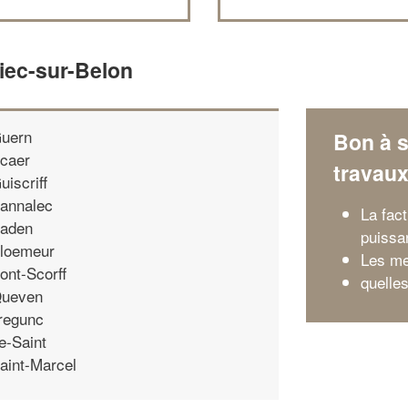
iec-sur-Belon
uern
Bon à s
caer
travau
uiscriff
annalec
La fact
aden
puissa
loemeur
Les me
ont-Scorff
quelle
ueven
regunc
e-Saint
aint-Marcel