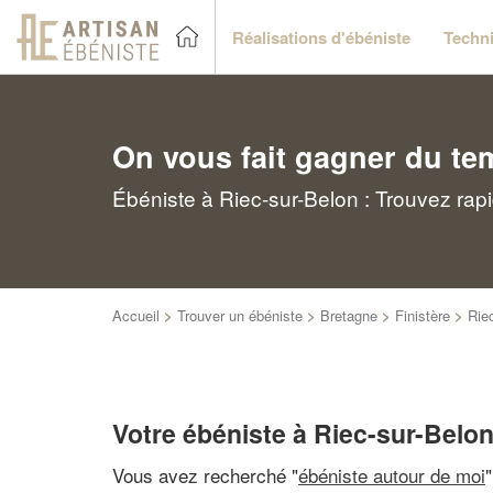
Réalisations d'ébéniste
Techni
On vous fait gagner du te
Ébéniste à Riec-sur-Belon : Trouvez rap
Accueil
>
Trouver un ébéniste
>
Bretagne
>
Finistère
>
Rie
Votre ébéniste à Riec-sur-Belo
Vous avez recherché "
ébéniste autour de moi