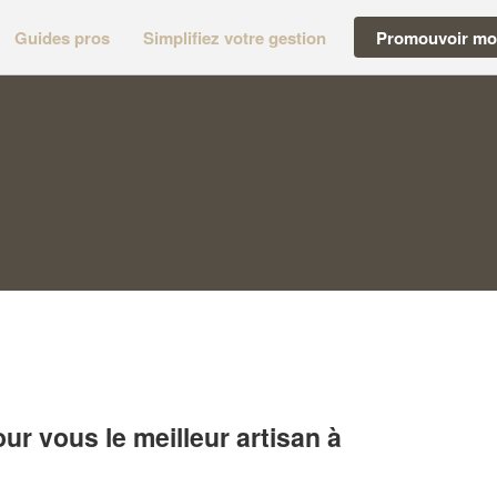
Guides pros
Simplifiez votre gestion
Promouvoir mon
r vous le meilleur artisan à