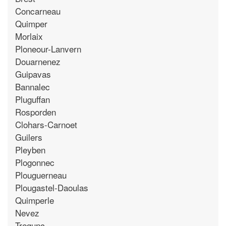
Concarneau
Quimper
Morlaix
Ploneour-Lanvern
Douarnenez
Guipavas
Bannalec
Pluguffan
Rosporden
Clohars-Carnoet
Guilers
Pleyben
Plogonnec
Plouguerneau
Plougastel-Daoulas
Quimperle
Nevez
Tregunc