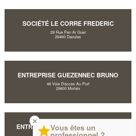
SOCIÉTÉ LE CORRE FREDERIC
29 Rue Pen Ar Guer
29460 Daoulas
ENTREPRISE GUEZENNEC BRUNO
46 Voie D'acces Au Port
29600 Morlaix
✕
ENTREPRISE COMBES GUILLAUME
Vous êtes un
professionnel ?
15 Guernevez Vras