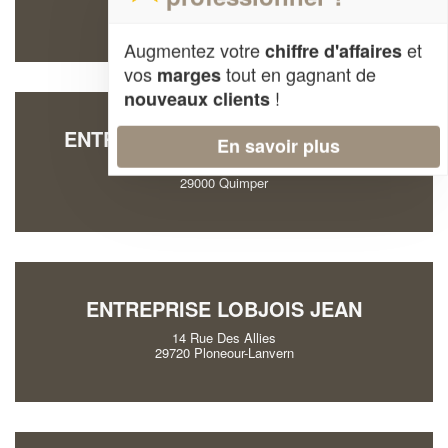
29590 Pont-de-Buis-les-Quimerch
Augmentez votre
et
chiffre d'affaires
vos
tout en gagnant de
marges
!
nouveaux clients
ENTREPRISE PEDRON DELPHINE
En savoir plus
20 Rue Yvon Le Berre
29000 Quimper
ENTREPRISE LOBJOIS JEAN
14 Rue Des Allies
29720 Ploneour-Lanvern