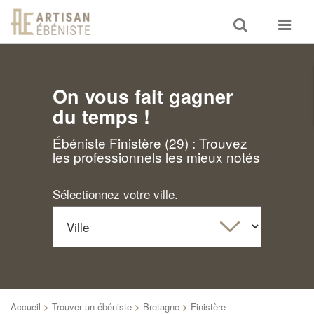
Toggle
Toggle
search
navigat
On vous fait gagner
du temps !
Ébéniste Finistère (29) : Trouvez
les professionnels les mieux notés
Sélectionnez votre ville.
Accueil
>
Trouver un ébéniste
>
Bretagne
>
Finistère