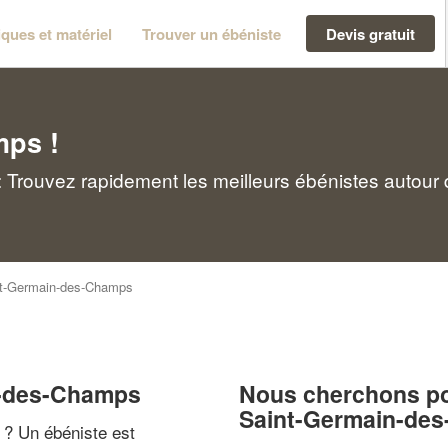
ques et matériel
Trouver un ébéniste
Devis gratuit
mps !
Trouvez rapidement les meilleurs ébénistes autour 
t-Germain-des-Champs
n-des-Champs
Nous cherchons pou
Saint-Germain-de
" ? Un ébéniste est