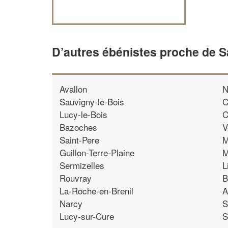
D’autres ébénistes proche de 
Avallon
N
Sauvigny-le-Bois
C
Lucy-le-Bois
C
Bazoches
V
Saint-Pere
M
Guillon-Terre-Plaine
M
Sermizelles
L
Rouvray
B
La-Roche-en-Brenil
A
Narcy
S
Lucy-sur-Cure
S