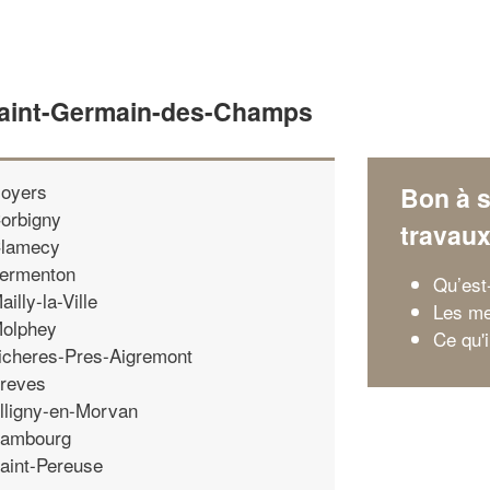
Saint-Germain-des-Champs
oyers
Bon à s
orbigny
travau
lamecy
ermenton
Qu’est
ailly-la-Ville
Les me
olphey
Ce qu'i
icheres-Pres-Aigremont
reves
lligny-en-Morvan
ambourg
aint-Pereuse