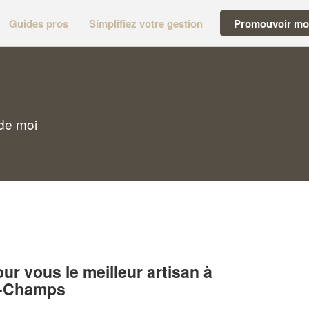
Guides pros
Simplifiez votre gestion
Promouvoir mon
de moi
r vous le meilleur artisan à
s-Champs