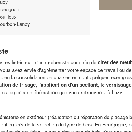
uxy
ueugnon
ouilloux
ourbon-Lancy
ste
istes listés sur artisan-ebeniste.com afin de
cirer des meub
 vous avez envie d'agrémenter votre espace de travail ou de v
 bien la consolidation de chaises en sont quelques exemple
, l'
, le
ation de frisage
application d'un scellant
vernissage
 les experts en ébénisterie que vous retrouverez à Luzy.
nisterie en extérieur (réalisation ou réparation de placage
ention lors de la sélection du type de bois. En Bourgogne, c
brication de meubles, le choix des types de bois n'est pas an