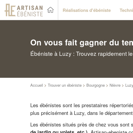
Réalisations d'ébéniste
Techni
On vous fait gagner du te
Ébéniste à Luzy : Trouvez rapidement le
Accueil
>
Trouver un ébéniste
>
Bourgogne
>
Nièvre
>
Luz
Les ébénistes sont les prestataires répertori
plus précisément à Luzy, dans le département
Les ébénistes situés près de chez vous sont 
. Artisan-ebeniste.
de jardin ou volets, etc.)