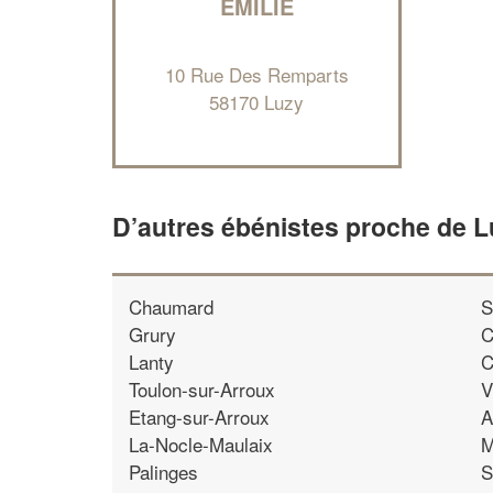
EMILIE
10 Rue Des Remparts
58170 Luzy
D’autres ébénistes proche de 
Chaumard
S
Grury
C
Lanty
C
Toulon-sur-Arroux
V
Etang-sur-Arroux
A
La-Nocle-Maulaix
M
Palinges
S