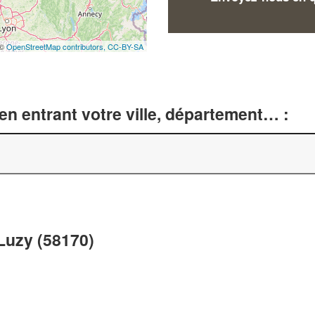
 ©
OpenStreetMap contributors,
CC-BY-SA
n entrant votre ville, département… :
 Luzy (58170)