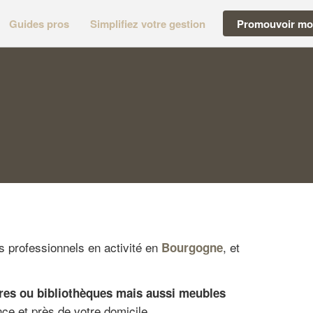
Guides pros
Simplifiez votre gestion
Promouvoir mon
s professionnels en activité en
, et
Bourgogne
lures ou bibliothèques mais aussi meubles
ce et près de votre domicile.