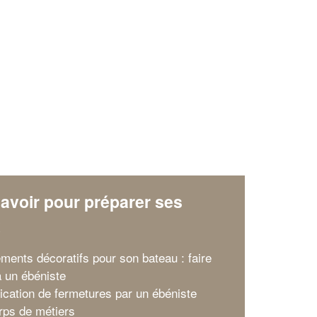
✕
Vous êtes un
professionnel ?
Augmentez votre
et
chiffre d'affaires
vos
tout en gagnant de
marges
!
nouveaux clients
avoir pour préparer ses
x
En savoir plus
ments décoratifs pour son bateau : faire
à un ébéniste
rication de fermetures par un ébéniste
rps de métiers