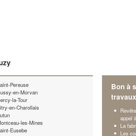
Luzy
aint-Pereuse
Bon à s
ussy-en-Morvan
travau
ercy-la-Tour
itry-en-Charollais
Revête
utun
appel 
ontceau-les-Mines
La fab
aint-Eusebe
Les co