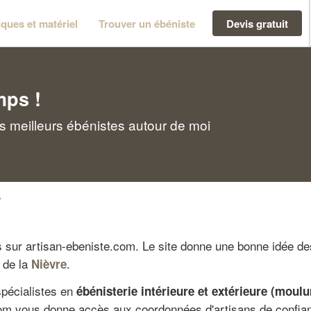
ques et matériel
Trouver un ébéniste
Devis gratuit
mps !
s meilleurs ébénistes autour de moi
y
és sur artisan-ebeniste.com. Le site donne une bonne idée de
 de la
.
Nièvre
spécialistes en
ébénisterie intérieure et extérieure (mou
com vous donne accès aux coordonnées d'artisans de confian