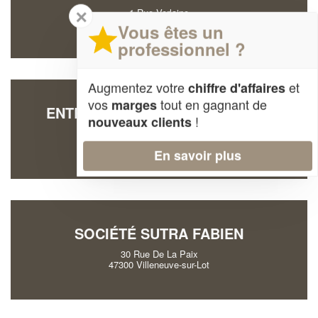
✕
1 Rue Verlaine
47000 Agen
Vous êtes un
professionnel ?
Augmentez votre
et
chiffre d'affaires
vos
tout en gagnant de
marges
ENTREPRISE FROMONT MAXIME
!
nouveaux clients
114 Rue Des Glaieuls
47520 Le-Passage
En savoir plus
SOCIÉTÉ SUTRA FABIEN
30 Rue De La Paix
47300 Villeneuve-sur-Lot