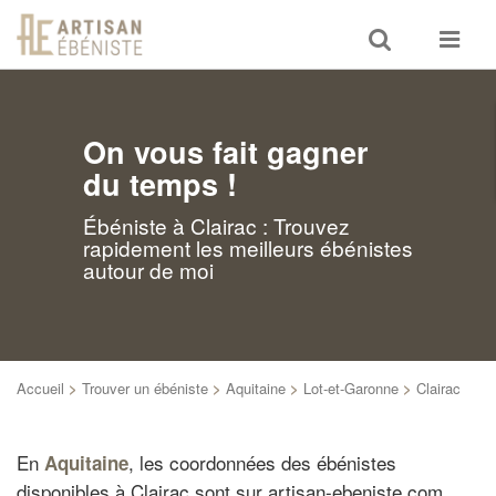
Toggle
Toggle
search
navigat
On vous fait gagner
du temps !
Ébéniste à Clairac : Trouvez
rapidement les meilleurs ébénistes
autour de moi
Accueil
>
Trouver un ébéniste
>
Aquitaine
>
Lot-et-Garonne
>
Clairac
En
, les coordonnées des ébénistes
Aquitaine
disponibles à Clairac sont sur artisan-ebeniste.com.