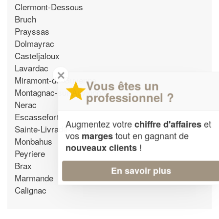
Clermont-Dessous
Bruch
Prayssas
Dolmayrac
Casteljaloux
Lavardac
✕
Miramont-de-Guyenne
Vous êtes un
Montagnac-sur-Auvignon
professionnel ?
Nerac
Escassefort
Augmentez votre
et
chiffre d'affaires
Sainte-Livrade-sur-Lot
vos
tout en gagnant de
marges
Monbahus
!
nouveaux clients
Peyriere
Brax
En savoir plus
Marmande
Calignac