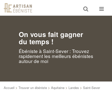
Toggle
Toggle
search
navigat
On vous fait gagner
du temps !
Ébéniste à Saint-Sever : Trouvez
rapidement les meilleurs ébénistes
autour de moi
Accueil
>
Trouver un ébéniste
>
Aquitaine
>
Landes
>
Saint-Sever