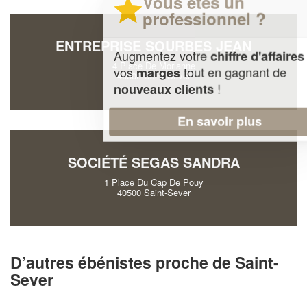
Vous êtes un
professionnel ?
ENTREPRISE SOURBES JEAN
Augmentez votre
et
chiffre d'affaires
4 Place De Morlanne
vos
tout en gagnant de
marges
40500 Saint-Sever
!
nouveaux clients
En savoir plus
SOCIÉTÉ SEGAS SANDRA
1 Place Du Cap De Pouy
40500 Saint-Sever
D’autres ébénistes proche de Saint-
Sever