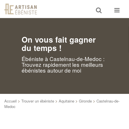
Toggle
Toggle
search
navigat
On vous fait gagner
du temps !
Ébéniste à Castelnau-de-Medoc :
Trouvez rapidement les meilleurs
ébénistes autour de moi
Accueil
>
Trouver un ébéniste
>
Aquitaine
>
Gironde
>
Castelnau-de-
Medoc