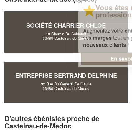
✕
Vous êtes un
professionnel ?
SOCIÉTÉ CHARRIER CHLOE
Augmentez votre
et
chiffre d'affaires
18 Chemin Du Sablonat
vos
tout en gagnant de
marges
33480 Castelnau-de-Medoc
!
nouveaux clients
En savoir plus
ENTREPRISE BERTRAND DELPHINE
32 Rue Du General De Gaulle
33480 Castelnau-de-Medoc
D’autres ébénistes proche de
Castelnau-de-Medoc