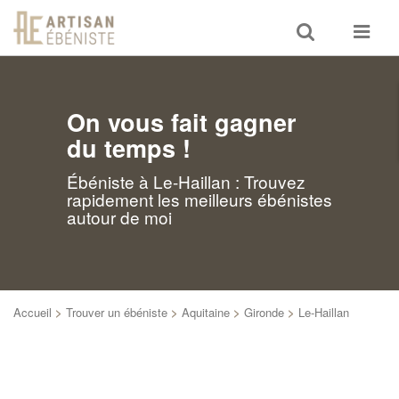
Toggle
Toggle
search
navigat
On vous fait gagner
du temps !
Ébéniste à Le-Haillan : Trouvez
rapidement les meilleurs ébénistes
autour de moi
Accueil
>
Trouver un ébéniste
>
Aquitaine
>
Gironde
>
Le-Haillan