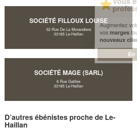
Vous êtes un
professionnel ?
SOCIÉTÉ FILLOUX LOUISE
Augmentez votre
et
chiffre d'affaires
32 Rue De La Morandiere
vos
tout en gagnant de
marges
33185 Le-Haillan
!
nouveaux clients
En savoir plus
SOCIÉTÉ MAGE (SARL)
6 Rue Galilee
33185 Le-Haillan
D’autres ébénistes proche de Le-
Haillan