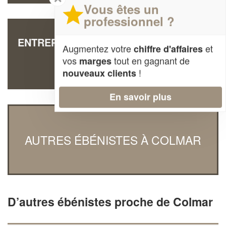
Vous êtes un
professionnel ?
ENTREPRISE ERNY CREATIONS (SARL)
Augmentez votre
et
chiffre d'affaires
6 Place Saint Joseph
vos
tout en gagnant de
marges
68000 Colmar
!
nouveaux clients
En savoir plus
AUTRES ÉBÉNISTES À COLMAR
D’autres ébénistes proche de Colmar