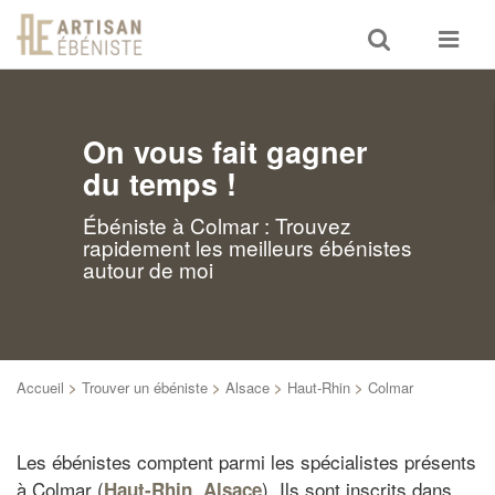
Toggle
Toggle
search
navigat
On vous fait gagner
du temps !
Ébéniste à Colmar : Trouvez
rapidement les meilleurs ébénistes
autour de moi
Accueil
>
Trouver un ébéniste
>
Alsace
>
Haut-Rhin
>
Colmar
Les ébénistes comptent parmi les spécialistes présents
à Colmar (
,
). Ils sont inscrits dans
Haut-Rhin
Alsace