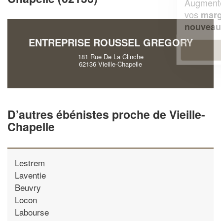
Augmentez votre
et
chiffre d'affaires
vos
tout en gagnant de
marges
!
nouveaux clients
ENTREPRISE ROUSSEL GREGORY
En savoir plus
181 Rue De La Clinche
62136 Vieille-Chapelle
D’autres ébénistes proche de Vieille-
Chapelle
Lestrem
Laventie
Beuvry
Locon
Labourse