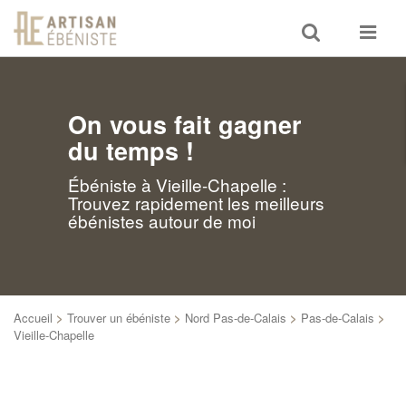
Toggle
Toggle
search
navigat
On vous fait gagner
du temps !
Ébéniste à Vieille-Chapelle :
Trouvez rapidement les meilleurs
ébénistes autour de moi
Accueil
>
Trouver un ébéniste
>
Nord Pas-de-Calais
>
Pas-de-Calais
>
Vieille-Chapelle