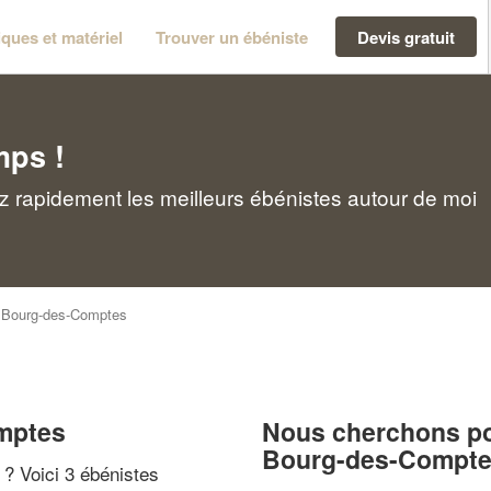
ques et matériel
Trouver un ébéniste
Devis gratuit
mps !
 rapidement les meilleurs ébénistes autour de moi
>
Bourg-des-Comptes
omptes
Nous cherchons pou
Bourg-des-Compt
" ? Voici 3 ébénistes