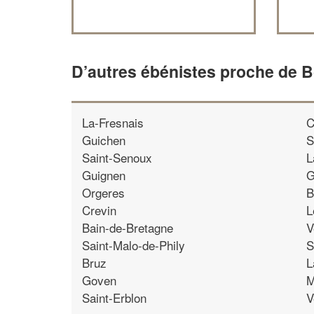
D’autres ébénistes proche de
La-Fresnais
C
Guichen
S
Saint-Senoux
L
Guignen
G
Orgeres
B
Crevin
L
Bain-de-Bretagne
V
Saint-Malo-de-Phily
S
Bruz
L
Goven
M
Saint-Erblon
V