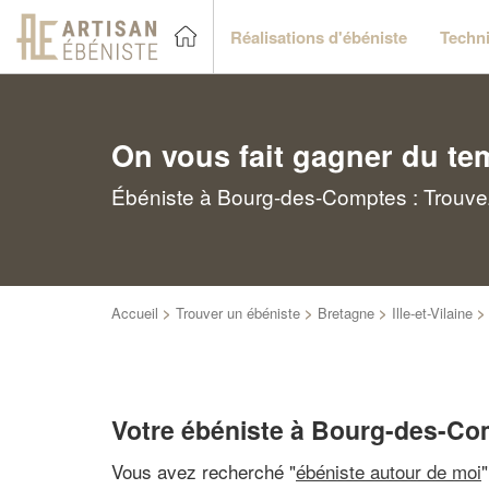
Réalisations d'ébéniste
Techni
On vous fait gagner du te
Ébéniste à Bourg-des-Comptes : Trouvez
Accueil
>
Trouver un ébéniste
>
Bretagne
>
Ille-et-Vilaine
Votre ébéniste à Bourg-des-C
Vous avez recherché "
ébéniste autour de moi