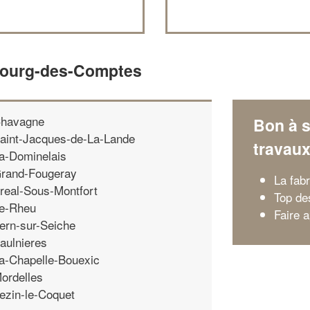
 Bourg-des-Comptes
havagne
Bon à s
aint-Jacques-de-La-Lande
travau
a-Dominelais
rand-Fougeray
La fab
real-Sous-Montfort
Top de
e-Rheu
Faire 
ern-sur-Seiche
aulnieres
a-Chapelle-Bouexic
ordelles
ezin-le-Coquet