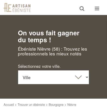
Toggle
Toggle
search
navigat
On vous fait gagner
du temps !
Ébéniste Nièvre (58) : Trouvez les
professionnels les mieux notés
Sélectionnez votre ville.
Accueil
>
Trouver un ébéniste
>
Bourgogne
>
Nièvre