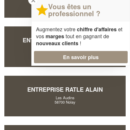
✕
58120 Saint-Hilaire-en-Morvan
Vous êtes un
professionnel ?
Augmentez votre
et
chiffre d'affaires
vos
tout en gagnant de
marges
ENTREPRISE BARLE LAETITIA
!
nouveaux clients
78 Route Des Peupliers
58240 Chantenay-Saint-Imbert
En savoir plus
ENTREPRISE RATLE ALAIN
Les Audins
58700 Nolay