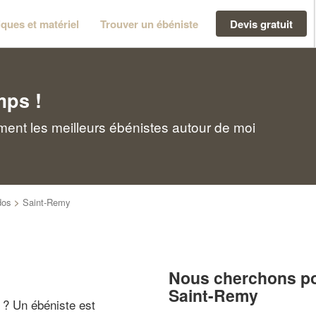
ques et matériel
Trouver un ébéniste
Devis gratuit
mps !
ent les meilleurs ébénistes autour de moi
dos
>
Saint-Remy
Nous cherchons pou
Saint-Remy
" ? Un ébéniste est