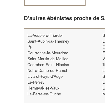
D’autres ébénistes proche de 
La-Vespiere-Friardel
B
Saint-Aubin-du-Thenney
L
Ifs
O
Courtonne-la-Meurdrac
F
Saint-Martin-de-Mailloc
V
Caorches-Saint-Nicolas
T
Notre-Dame-du-Hamel
L
Livarot-Pays-d'Auge
S
Le-Perrey
L
Hermival-les-Vaux
L
La-Ferte-en-Ouche
M