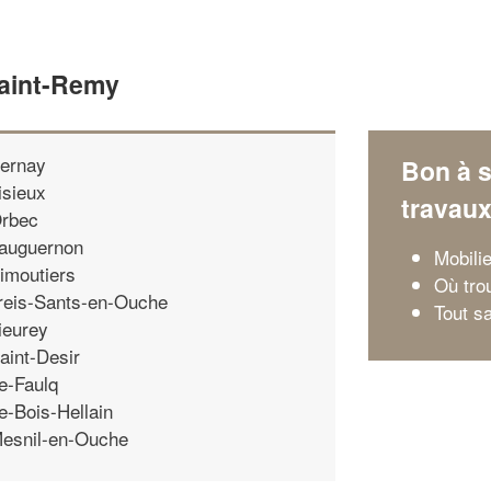
Saint-Remy
ernay
Bon à s
isieux
travau
rbec
auguernon
Mobili
imoutiers
Où trou
reis-Sants-en-Ouche
Tout sa
ieurey
aint-Desir
e-Faulq
e-Bois-Hellain
esnil-en-Ouche