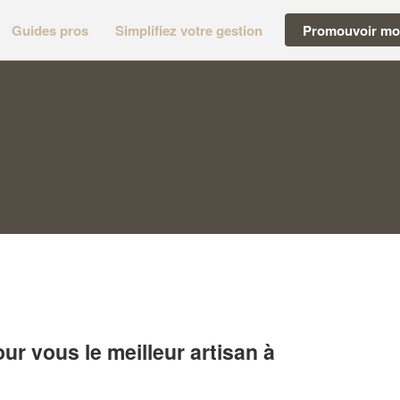
Guides pros
Simplifiez votre gestion
Promouvoir mon
r vous le meilleur artisan à