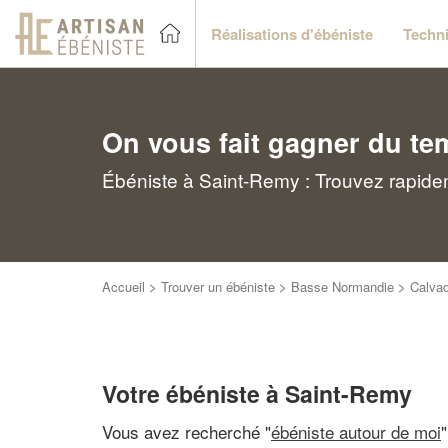
Réalisations d'ébéniste
Techni
On vous fait gagner du te
Ébéniste à Saint-Remy : Trouvez rapidem
Accueil
>
Trouver un ébéniste
>
Basse Normandie
>
Calva
Votre ébéniste à Saint-Remy
Vous avez recherché "
ébéniste autour de moi