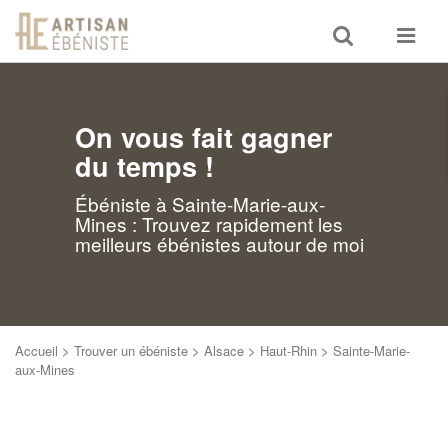
Toggle
Toggle
search
navigat
On vous fait gagner
du temps !
Ébéniste à Sainte-Marie-aux-
Mines : Trouvez rapidement les
meilleurs ébénistes autour de moi
Accueil
>
Trouver un ébéniste
>
Alsace
>
Haut-Rhin
>
Sainte-Marie-
aux-Mines