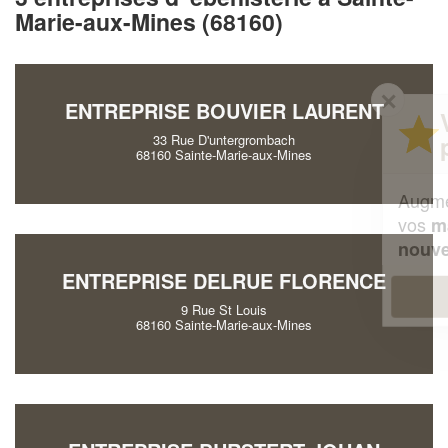
Marie-aux-Mines (68160)
✕
ENTREPRISE BOUVIER LAURENT
Vous êtes un
professionnel ?
33 Rue D'untergrombach
68160 Sainte-Marie-aux-Mines
Augmentez votre
et
chiffre d'affaires
vos
tout en gagnant de
marges
!
nouveaux clients
ENTREPRISE DELRUE FLORENCE
En savoir plus
9 Rue St Louis
68160 Sainte-Marie-aux-Mines