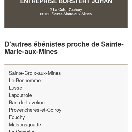
ENTREPRISE BURSTERT JOHAN
2 La Cote D'echery
68160 Sainte-Marie-aux-Mines
D’autres ébénistes proche de Sainte-
Marie-aux-Mines
Sainte-Croix-aux-Mines
Le-Bonhomme
Lusse
Lapoutroie
Ban-de-Laveline
Provencheres-et-Colroy
Fouchy
Maisonsgoutte
La-Vancelle