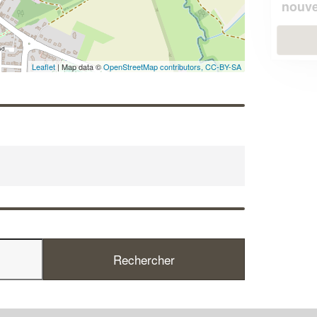
!
nouveaux clients
En savoir plus
Leaflet
| Map data ©
OpenStreetMap contributors,
CC-BY-SA