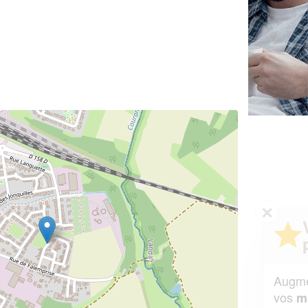
✕
Vous êtes un
professionnel ?
Augmentez votre
et
chiffre d'affaires
vos
tout en gagnant de
marges