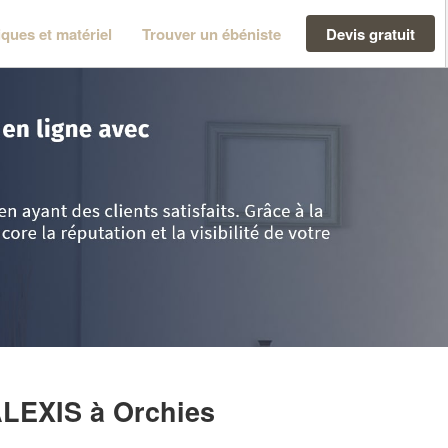
ques et matériel
Trouver un ébéniste
Devis gratuit
>
Orchies
>
Entreprise STIEVENARD ALEXIS
ALEXIS
à Orchies