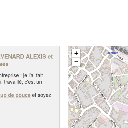
+
VENARD ALEXIS et
−
sés
eprise : je l'ai fait
i travaillé, c'est un
et soyez
oup de pouce