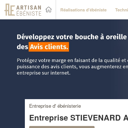
Réalisations d'ébéniste
Techni
Accueil
>
Trouver un ébéniste
>
Nord Pas-de-Calais
>
Nord
Entreprise d' ébénisterie
Entreprise STIEVENARD 