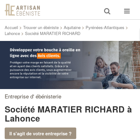
Toggle
Toggle
search
navigat
Accueil
>
Trouver un ébéniste
>
Aquitaine
>
Pyrénées-Atlantiques
>
Lahonce
>
Société MARATIER RICHARD
Entreprise d' ébénisterie
Société MARATIER RICHARD
à
Lahonce
Il s'agit de votre entreprise ?