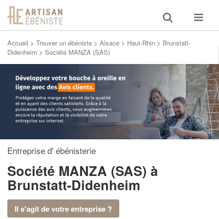
Toggle
Toggle
search
navigat
Accueil
>
Trouver un ébéniste
>
Alsace
>
Haut-Rhin
>
Brunstatt-
Didenheim
>
Société MANZA (SAS)
Entreprise d' ébénisterie
Société MANZA (SAS)
à
Brunstatt-Didenheim
Il s'agit de votre entreprise ?