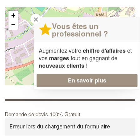
+
✕
Vous êtes un
−
professionnel ?
Augmentez votre
et
chiffre d'affaires
vos
tout en gagnant de
marges
!
nouveaux clients
En savoir plus
Leaflet
| Map data ©
OpenStreetMap contributors,
CC-BY-SA
Demande de devis 100% Gratuit
Erreur lors du chargement du formulaire