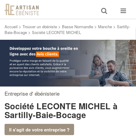
Toggle
Toggle
search
navigat
Accueil
>
Trouver un ébéniste
>
Basse Normandie
>
Manche
>
Sartilly-
Baie-Bocage
>
Société LECONTE MICHEL
Entreprise d' ébénisterie
Société LECONTE MICHEL
à
Sartilly-Baie-Bocage
Il s'agit de votre entreprise ?