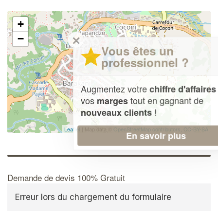
+
✕
−
Vous êtes un
professionnel ?
Augmentez votre
et
chiffre d'affaires
vos
tout en gagnant de
marges
!
nouveaux clients
Leaflet
| Map data ©
OpenStreetMap contributors,
CC-BY-SA
En savoir plus
Demande de devis 100% Gratuit
Erreur lors du chargement du formulaire