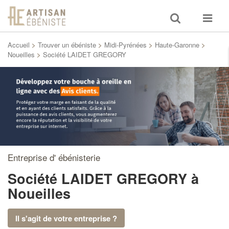
Toggle
Toggle
search
navigat
Accueil
>
Trouver un ébéniste
>
Midi-Pyrénées
>
Haute-Garonne
>
Noueilles
>
Société LAIDET GREGORY
Entreprise d' ébénisterie
Société LAIDET GREGORY
à
Noueilles
Il s'agit de votre entreprise ?