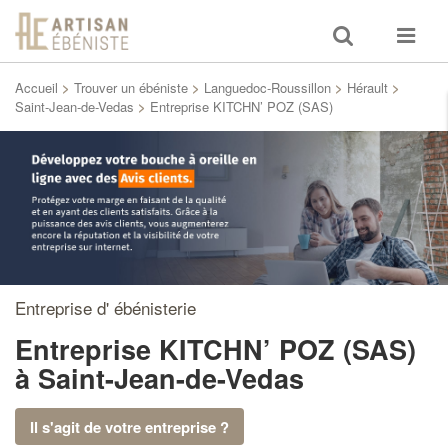
Toggle
Toggle
search
navigat
Accueil
>
Trouver un ébéniste
>
Languedoc-Roussillon
>
Hérault
>
Saint-Jean-de-Vedas
>
Entreprise KITCHN’ POZ (SAS)
Entreprise d' ébénisterie
Entreprise KITCHN’ POZ (SAS)
à Saint-Jean-de-Vedas
Il s'agit de votre entreprise ?