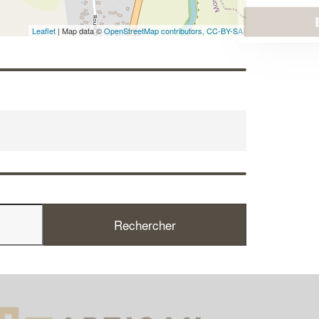
En savoir plus
Leaflet
| Map data ©
OpenStreetMap contributors,
CC-BY-SA