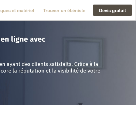
ques et matériel
Trouver un ébéniste
Devis gratuit
ronne
>
Montaut
>
HAART SAS