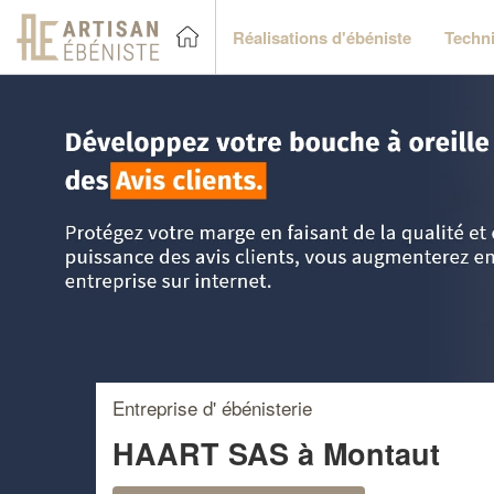
Réalisations d'ébéniste
Techni
Accueil
>
Trouver un ébéniste
>
Midi-Pyrénées
>
Haute-Ga
Entreprise d' ébénisterie
HAART SAS
à Montaut