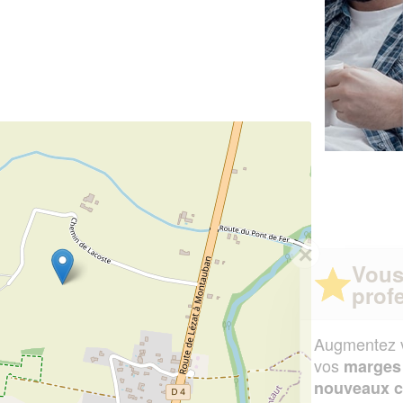
✕
Vous êtes un
professionnel ?
Augmentez votre
et
chiffre d'affaires
vos
tout en gagnant de
marges
!
nouveaux clients