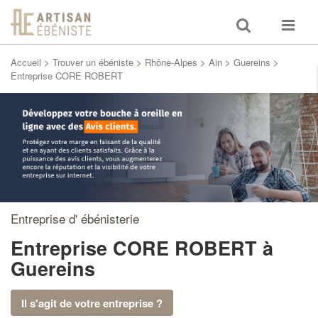
Toggle
Toggle
search
navigat
Accueil
>
Trouver un ébéniste
>
Rhône-Alpes
>
Ain
>
Guereins
>
Entreprise CORE ROBERT
Entreprise d' ébénisterie
Entreprise CORE ROBERT
à
Guereins
Il s'agit de votre entreprise ?