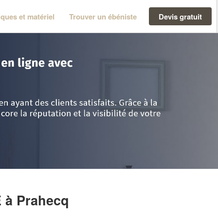
ques et matériel
Trouver un ébéniste
Devis gratuit
èvres
>
Prahecq
>
Entreprise CONTARD ELIE
E
à Prahecq