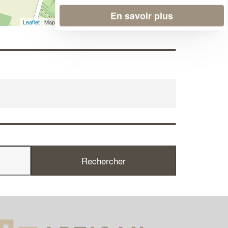
En savoir plus
Leaflet
| Map data ©
OpenStreetMap contributors,
CC-BY-SA