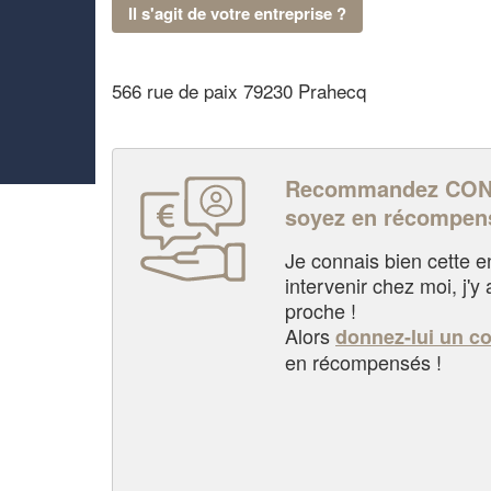
Il s'agit de votre entreprise ?
566 rue de paix 79230 Prahecq
Recommandez CONT
soyez en récompen
Je connais bien cette entr
intervenir chez moi, j'y a
proche !
Alors
donnez-lui un c
en récompensés !