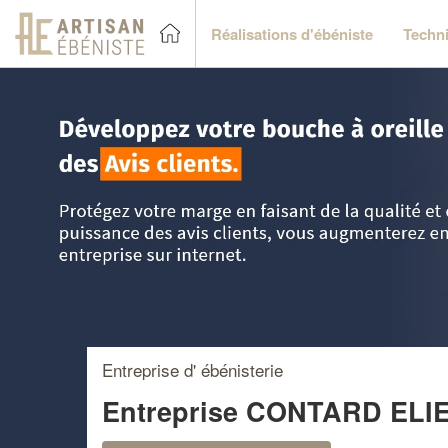
Réalisations d'ébéniste
Techni
Accueil
>
Trouver un ébéniste
>
Poitou-Charentes
>
Deux-S
Entreprise d' ébénisterie
Entreprise CONTARD ELI