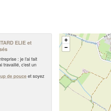
+
ARD ELIE et
−
sés
eprise : je l'ai fait
i travaillé, c'est un
et soyez
oup de pouce