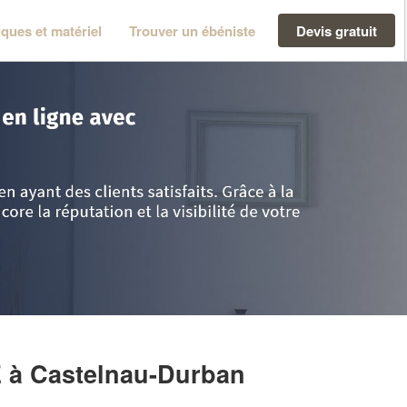
ques et matériel
Trouver un ébéniste
Devis gratuit
Castelnau-Durban
>
Société BOLEZ MORGANE
E
à Castelnau-Durban