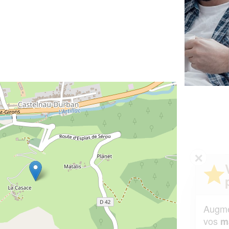
✕
Vous êtes un
professionnel ?
Augmentez votre
et
chiffre d'affaires
vos
tout en gagnant de
marges