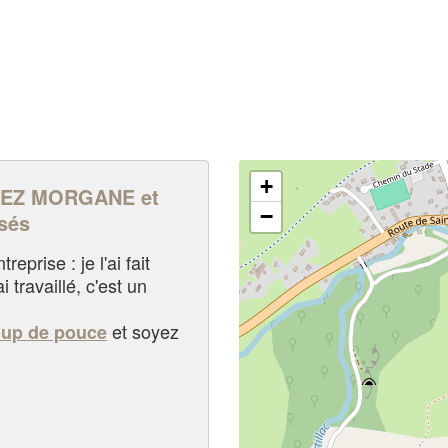
+
EZ MORGANE et
−
sés
eprise : je l'ai fait
i travaillé, c'est un
et soyez
oup de pouce