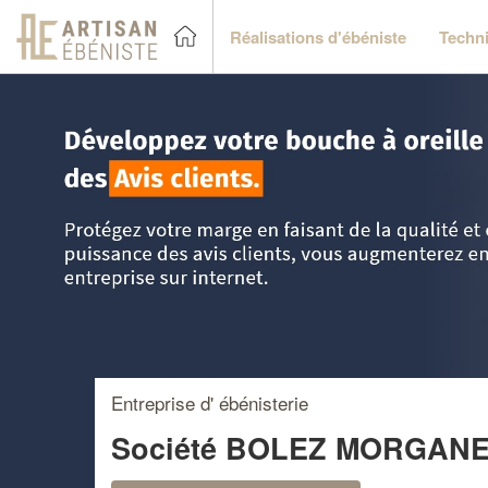
Réalisations d'ébéniste
Techni
Accueil
>
Trouver un ébéniste
>
Midi-Pyrénées
>
Ariège
>
Entreprise d' ébénisterie
Société BOLEZ MORGAN