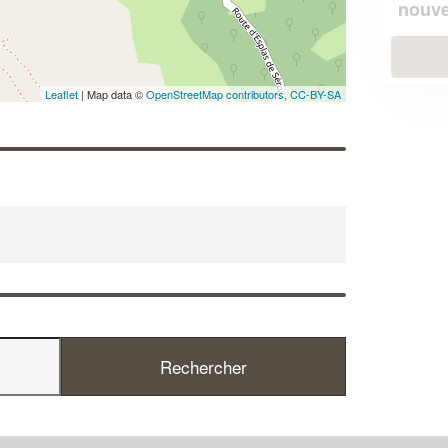
!
nouveaux clients
En savoir plus
Leaflet
| Map data ©
OpenStreetMap contributors,
CC-BY-SA