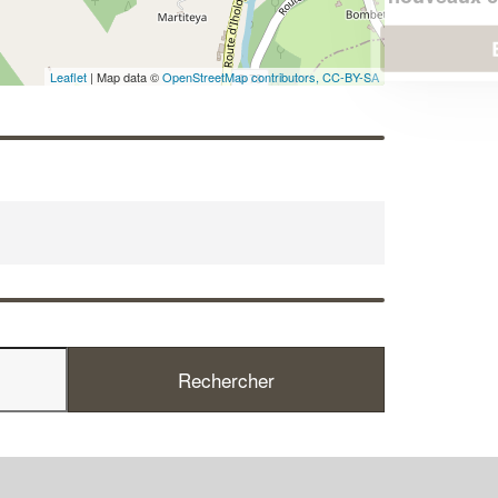
En savoir plus
Leaflet
| Map data ©
OpenStreetMap contributors,
CC-BY-SA