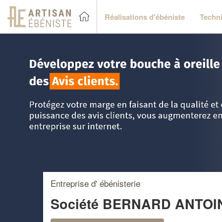
Réalisations d'ébéniste
Techni
Accueil
>
Trouver un ébéniste
>
Aquitaine
>
Pyrénées-Atlan
Entreprise d' ébénisterie
Société BERNARD ANTO