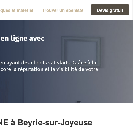
ques et matériel
Trouver un ébéniste
Devis gratuit
tiques
>
Beyrie-sur-Joyeuse
>
Société BERNARD ANTOINE
INE
à Beyrie-sur-Joyeuse