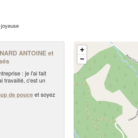
-joyeuse
+
NARD ANTOINE et
−
sés
eprise : je l'ai fait
i travaillé, c'est un
et soyez
oup de pouce