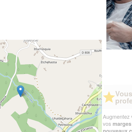
✕
Vous êtes un
professionnel ?
Augmentez votre
et
chiffre d'affaires
vos
tout en gagnant de
marges
!
nouveaux clients