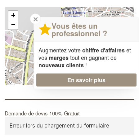
+
✕
Vous êtes un
−
professionnel ?
Augmentez votre
et
chiffre d'affaires
vos
tout en gagnant de
marges
!
nouveaux clients
En savoir plus
Leaflet
| Map data ©
OpenStreetMap contributors,
CC-BY-SA
Demande de devis 100% Gratuit
Erreur lors du chargement du formulaire