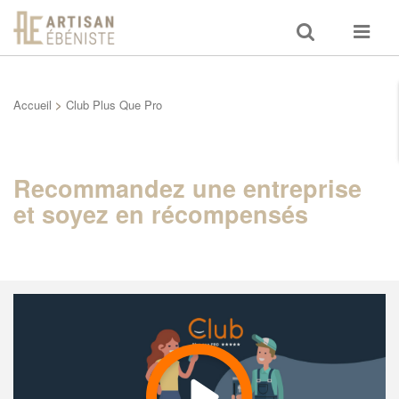
Toggle
Toggle
search
navigat
Accueil
>
Club Plus Que Pro
Recommandez une entreprise
et soyez en récompensés