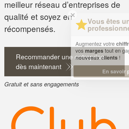
meilleur réseau d’entreprises de
✕
qualité et soyez en
Vous êtes un
récompensés.
professionnel ?
Augmentez votre
chiffre d'affaires
vos
tout en gagnant de
marges
Recommander une entreprise
!
nouveaux clients
dès maintenant
En savoir plus
Gratuit et sans engagements