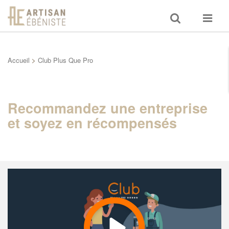
Toggle
Toggle
search
navigat
Accueil
>
Club Plus Que Pro
Recommandez une entreprise
et soyez en récompensés