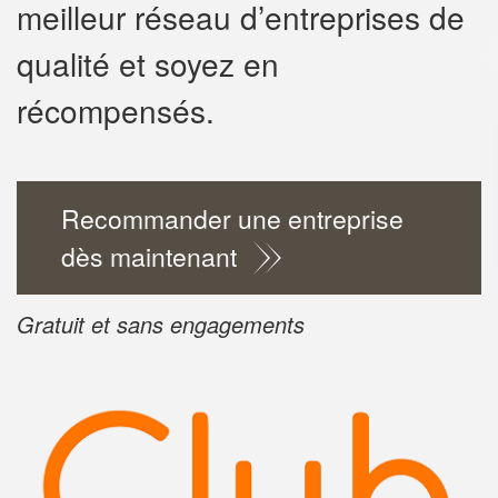
meilleur réseau d’entreprises de
✕
qualité et soyez en
Vous êtes u
récompensés.
professionn
Augmentez votre
chiff
vos
tout en ga
marges
Recommander une entreprise
!
nouveaux clients
dès maintenant
En savoir 
Gratuit et sans engagements