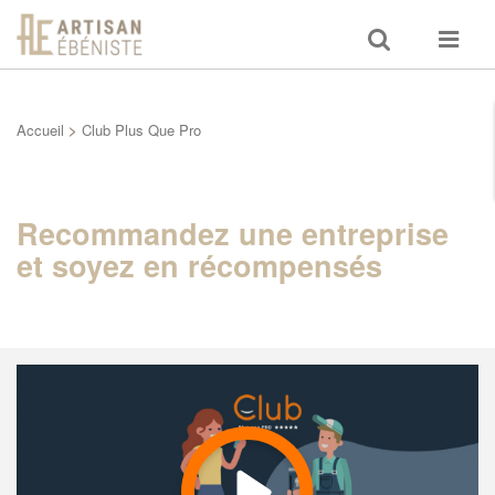
Toggle
Toggle
search
navigat
Accueil
>
Club Plus Que Pro
Recommandez une entreprise
et soyez en récompensés