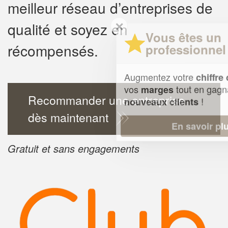
meilleur réseau d’entreprises de
✕
qualité et soyez en
Vous êtes un
récompensés.
professionnel ?
Augmentez votre
et
chiffre d'affaires
vos
tout en gagnant de
marges
Recommander une entreprise
!
nouveaux clients
dès maintenant
En savoir plus
Gratuit et sans engagements