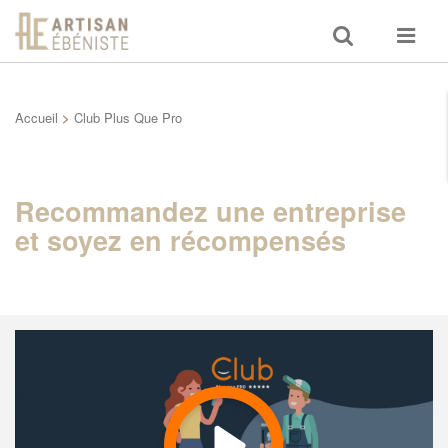
Toggle
Toggle
search
navigat
Accueil
>
Club Plus Que Pro
Recommandez une entreprise
et soyez en récompensés