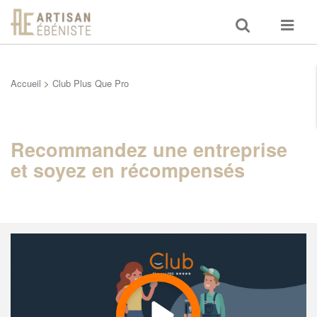
Toggle
Toggle
search
navigat
Accueil
>
Club Plus Que Pro
Recommandez une entreprise
et soyez en récompensés