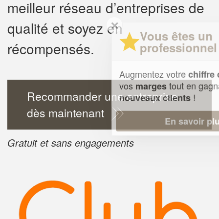
meilleur réseau d’entreprises de
✕
qualité et soyez en
Vous êtes un
récompensés.
professionnel ?
Augmentez votre
et
chiffre d'affaires
vos
tout en gagnant de
marges
Recommander une entreprise
!
nouveaux clients
dès maintenant
En savoir plus
Gratuit et sans engagements