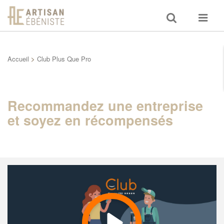
Toggle
Toggle
search
navigat
Accueil
>
Club Plus Que Pro
Recommandez une entreprise
et soyez en récompensés