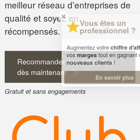
meilleur réseau d’entreprises de
✕
qualité et soyez en
Vous êtes un
récompensés.
professionnel ?
Augmentez votre
et
chiffre d'affaires
vos
tout en gagnant de
marges
Recommander une entreprise
!
nouveaux clients
dès maintenant
En savoir plus
Gratuit et sans engagements