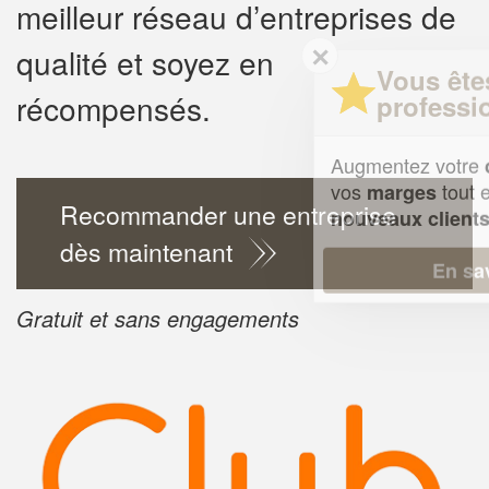
meilleur réseau d’entreprises de
✕
qualité et soyez en
Vous êtes un
récompensés.
professionnel ?
Augmentez votre
e
chiffre d'affaires
vos
tout en gagnant de
marges
Recommander une entreprise
!
nouveaux clients
dès maintenant
En savoir plus
Gratuit et sans engagements