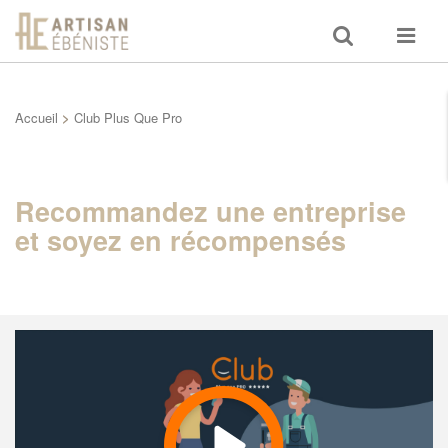
Toggle
Toggle
search
navigat
Accueil
>
Club Plus Que Pro
Recommandez une entreprise
et soyez en récompensés