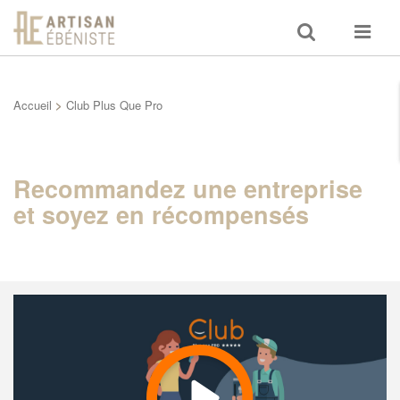
Toggle
Toggle
search
navigat
Accueil
>
Club Plus Que Pro
Recommandez une entreprise
et soyez en récompensés