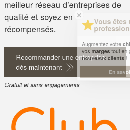
meilleur réseau d’entreprises de
✕
qualité et soyez en
Vous êtes un
récompensés.
professionnel ?
Augmentez votre
e
chiffre d'affaires
vos
tout en gagnant de
marges
Recommander une entreprise
!
nouveaux clients
dès maintenant
En savoir plus
Gratuit et sans engagements