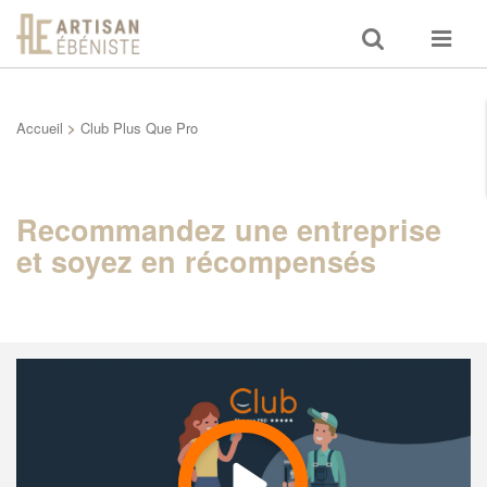
Toggle
Toggle
search
navigat
Accueil
>
Club Plus Que Pro
Recommandez une entreprise
et soyez en récompensés