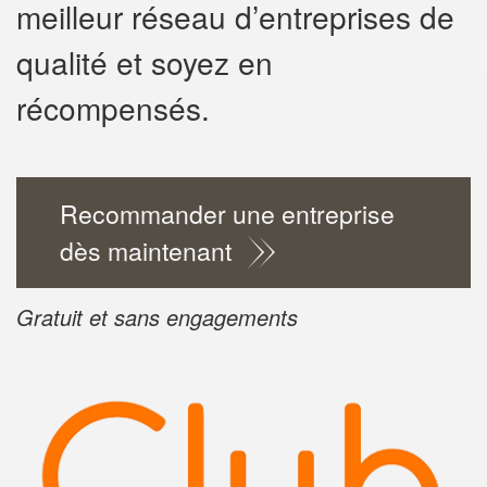
meilleur réseau d’entreprises de
✕
qualité et soyez en
Vous êtes u
récompensés.
professionn
Augmentez votre
chiff
vos
tout en ga
marges
Recommander une entreprise
!
nouveaux clients
dès maintenant
En savoir 
Gratuit et sans engagements