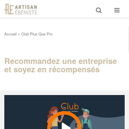
Toggle
Toggle
search
navigat
Accueil
>
Club Plus Que Pro
Recommandez une entreprise
et soyez en récompensés