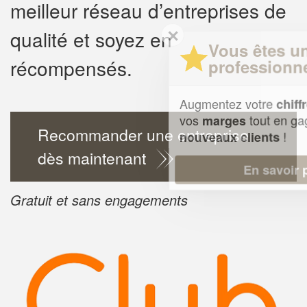
meilleur réseau d’entreprises de
✕
qualité et soyez en
Vous êtes un
récompensés.
professionnel ?
Augmentez votre
e
chiffre d'affaires
vos
tout en gagnant de
marges
Recommander une entreprise
!
nouveaux clients
dès maintenant
En savoir plus
Gratuit et sans engagements