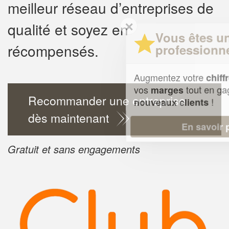
meilleur réseau d’entreprises de
✕
qualité et soyez en
Vous êtes un
récompensés.
professionnel ?
Augmentez votre
e
chiffre d'affaires
vos
tout en gagnant de
marges
Recommander une entreprise
!
nouveaux clients
dès maintenant
En savoir plus
Gratuit et sans engagements