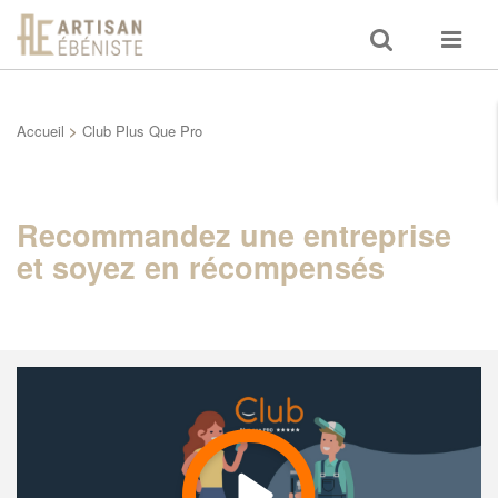
Toggle
Toggle
search
navigat
Accueil
>
Club Plus Que Pro
Recommandez une entreprise
et soyez en récompensés