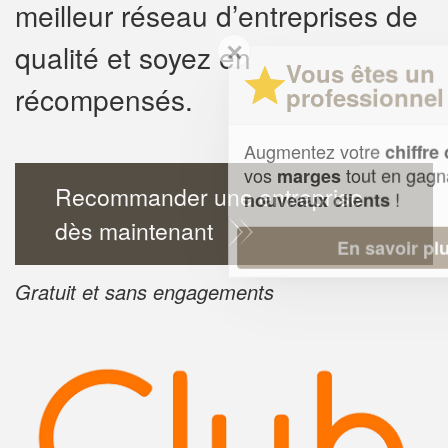
meilleur réseau d’entreprises de
✕
qualité et soyez en
Vous êtes un
récompensés.
professionnel ?
Augmentez votre
et
chiffre d'affaires
vos
tout en gagnant de
marges
Recommander une entreprise
!
nouveaux clients
dès maintenant
En savoir plus
Gratuit et sans engagements