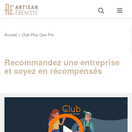
Toggle
Toggle
search
navigat
Accueil
>
Club Plus Que Pro
Recommandez une entreprise
et soyez en récompensés